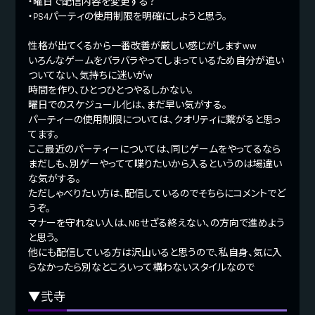
・曜日で配信内容を変更する？
・PS4パーティの使用制限を明確にしようと思う。
性格が出てくるから一番改善が厳しい感じがしますww
いろんなゲームをバラバラやってしまっているため自分が追い
ついてない、気持ちに迷いがw
時間を作り、ひとつひとつやるしかない。
曜日でのスケジュール化は、まだ早い気がする。
パーティーの使用制限については、クオリティに繋がると思っ
てます。
ここ最近のパーティーについては、同じゲームをやってるなら
まだしも、別ゲーやってて喋りたいから入るというのは場違い
な気がする。
ただしゃべりたい方は、配信しているのでそちらにコメントでど
うぞ。
マナーを守れない人は、NGせざる終えない、の方向で進めよう
と思う。
他にも配信している方は沢山いると思うので、私自身、気に入
らなかったら別なところいって構わないスタイルなので
▼弐寺