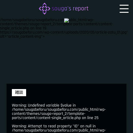
souga's report
/home/sougabeforu/sougabeforu.com/public_html/wp-
content/themes/souga-report_2/template-parts/content/content-
single_article.php on line
19
https://sougabeforu.com/wp-content/uploads/2020/05/article-zatu_01.jpg"
alt="article_content-img">
雑談
Warning
: Undefined variable $value in
/home/sougabeforu/sougabeforu.com/public_html/wp-
content/themes/souga-report_2/template-
parts/content/content-single_article.php
on line
25
Warning
: Attempt to read property "ID" on null in
/home/sougabeforu/sougabeforu.com/public_html/wp-