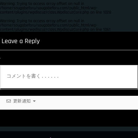
Warning
: Trying to access array offset on null in
/home/sougabeforu/sougabeforu.com/public_html/wp-
content/plugins/wpdiscuz/class.WpdiscuzCore.php
on line
1028
Warning
: Trying to access array offset on null in
/home/sougabeforu/sougabeforu.com/public_html/wp-
content/plugins/wpdiscuz/class.WpdiscuzCore.php
on line
1061
Leave a Reply
更新通知